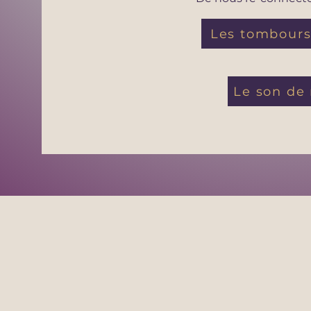
Les tombours
Le son de