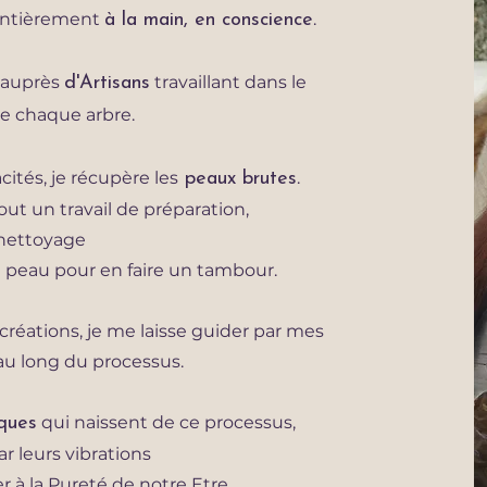
entièrement
.
à la main, en conscience
 auprès
travaillant dans le
d'Artisans
e chaque arbre.
ités, je récupère les
.
peaux brutes
tout un travail de préparation,
nettoyage
la peau pour en faire un tambour.
ations, je me laisse guider par mes
au long du processus.
qui naissent de ce processus,
ques
r leurs vibrations
 à la Pureté de notre Etre.